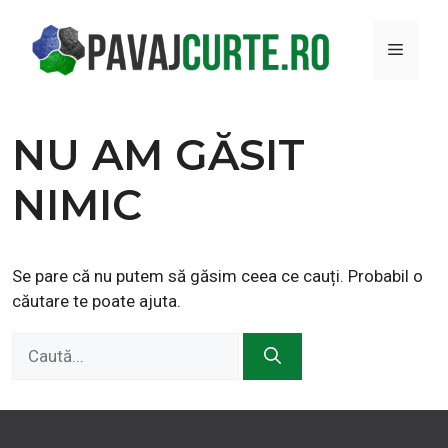
Sari
la
MENI
conținut
NU AM GĂSIT
NIMIC
Se pare că nu putem să găsim ceea ce cauți. Probabil o
căutare te poate ajuta.
Caută
după: